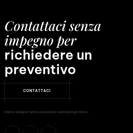
Contattaci senza
impegno per
richiedere un
preventivo
C
O
N
T
A
T
T
A
C
I
Interior design è l'arte e la scienza di valorizzare gli interni.