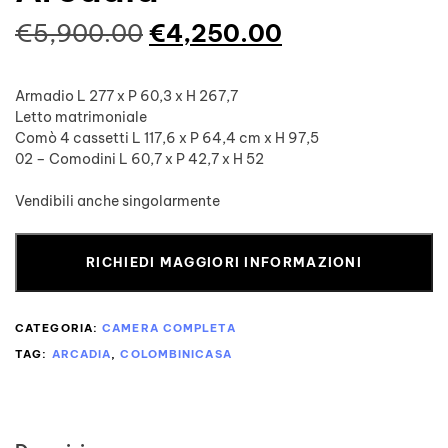
€
5,900.00
€
4,250.00
Armadio L 277 x P 60,3 x H 267,7
Letto matrimoniale
Comò 4 cassetti L 117,6 x P 64,4 cm x H 97,5
02 – Comodini L 60,7 x P 42,7 x H 52
Vendibili anche singolarmente
RICHIEDI MAGGIORI INFORMAZIONI
CATEGORIA:
CAMERA COMPLETA
TAG:
ARCADIA
,
COLOMBINICASA