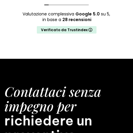
Valutazione complessiva
Google
5.0
su 5,
in base a
28 recensioni
Verificato da Trustindex
Contattaci senza
impegno per
richiedere un